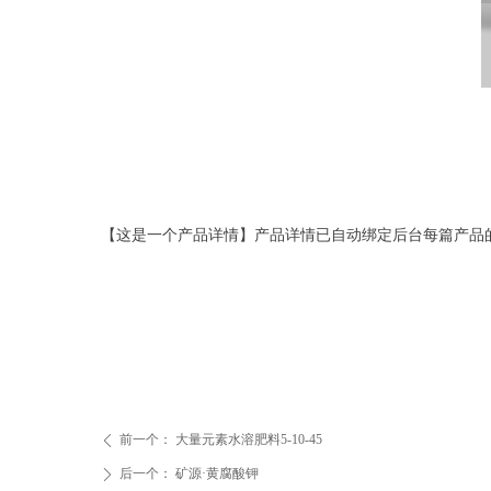
【这是一个产品详情】产品详情已自动绑定后台每篇产品
前一个：
大量元素水溶肥料5-10-45
ꄴ
后一个：
矿源·黄腐酸钾
ꄲ